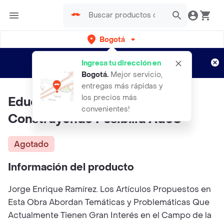
Bogotá
Regístrate
¿Nuevo en Rappi?
y disfruta de
Ingresa tu dirección en
envíos gratis por semanas
Aplican TyC
Bogotá
.
Mejor servicio,
entregas más rápidas y
los precios más
Educar. El Desafio De Hoy.
convenientes!
Construyendo Posibilid AdeS
Agotado
Información del producto
Jorge Enrique Ramírez. Los Artículos Propuestos en
Esta Obra Abordan Temáticas y Problemáticas Que
Actualmente Tienen Gran Interés en el Campo de la