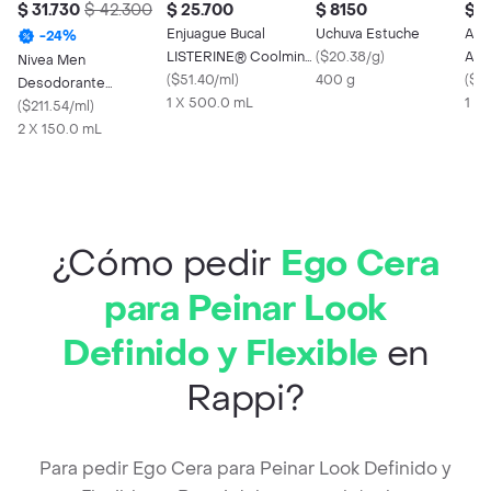
$ 31.730
$ 42.300
$ 25.700
$ 8150
$ 7
Enjuague Bucal
Uchuva Estuche
Aro 
-
24
%
LISTERINE® Coolmint
(
$20.38/g
)
Agr
Nivea Men
Frescura Intensa
(
$51.40/ml
)
400 g
(
$31
Desodorante
500ml
1 X 500.0 mL
1 X
Antitranspirante Black
(
$211.54/ml
)
& White en Aerosol
2 X 150.0 mL
¿Cómo pedir
Ego Cera
para Peinar Look
Definido y Flexible
en
Rappi?
Para pedir Ego Cera para Peinar Look Definido y