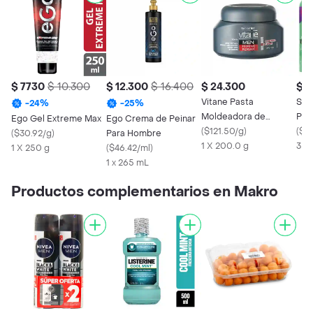
$ 7730
$ 10.300
$ 12.300
$ 16.400
$ 24.300
$ 3
Vitane Pasta
Sed
-
24
%
-
25
%
Moldeadora de
Pei
Ego Gel Extreme Max
Ego Crema de Peinar
Cabello Control Firme
(
$121.50/g
)
(
$12
(
$30.92/g
)
Para Hombre
para Hombres
1 X 200.0 g
3 X
1 X 250 g
(
$46.42/ml
)
1 x 265 mL
Productos complementarios en Makro