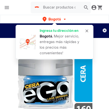
Bogotá
Regístrate
¿Nuevo en Rappi?
y disfruta de
Ingresa tu dirección en
envíos gratis por semanas
Aplican TyC
Bogotá
.
Mejor servicio,
entregas más rápidas y
los precios más
convenientes!