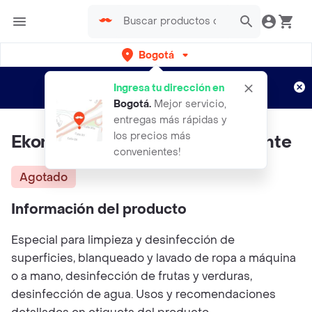
Bogotá
Regístrate
¿Nuevo en Rappi?
y disfruta de
Ingresa tu dirección en
envíos gratis por semanas
Aplican TyC
Bogotá
.
Mejor servicio,
entregas más rápidas y
los precios más
Ekono Blanqueador Desinfectante
convenientes!
Agotado
Información del producto
Especial para limpieza y desinfección de
superficies, blanqueado y lavado de ropa a máquina
o a mano, desinfección de frutas y verduras,
desinfección de agua. Usos y recomendaciones