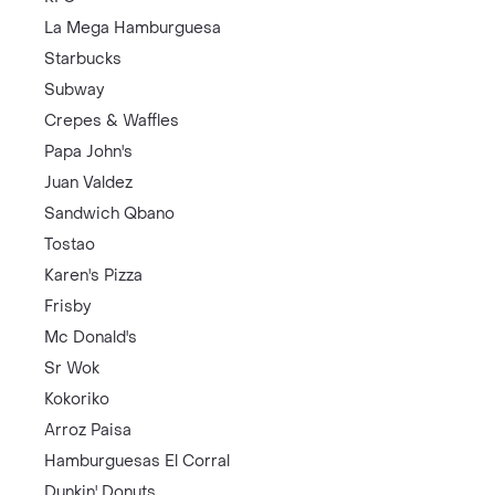
La Mega Hamburguesa
Starbucks
Subway
Crepes & Waffles
Papa John's
Juan Valdez
Sandwich Qbano
Tostao
Karen's Pizza
Frisby
Mc Donald's
Sr Wok
Kokoriko
Arroz Paisa
Hamburguesas El Corral
Dunkin' Donuts