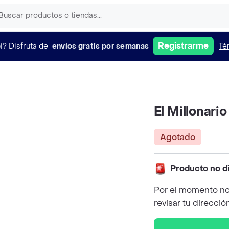
Registrarme
i?
Disfruta de
envíos gratis por semanas
Té
El Millonari
Agotado
Producto no d
Por el momento no
revisar tu direcció