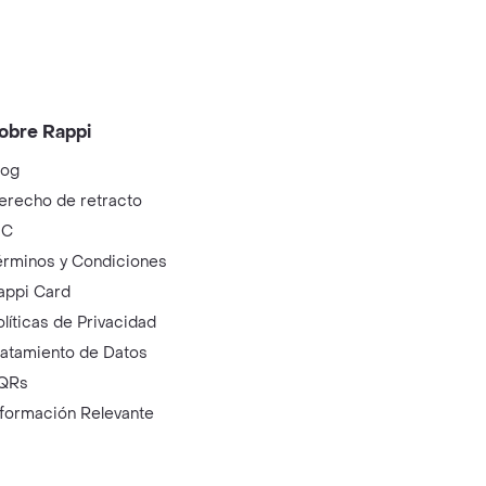
obre Rappi
log
erecho de retracto
IC
érminos y Condiciones
appi Card
olíticas de Privacidad
ratamiento de Datos
QRs
nformación Relevante