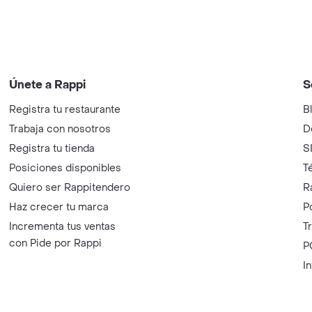
Únete a Rappi
S
Registra tu restaurante
B
Trabaja con nosotros
D
Registra tu tienda
S
Posiciones disponibles
T
Quiero ser Rappitendero
R
Haz crecer tu marca
P
Incrementa tus ventas
T
con Pide por Rappi
P
I