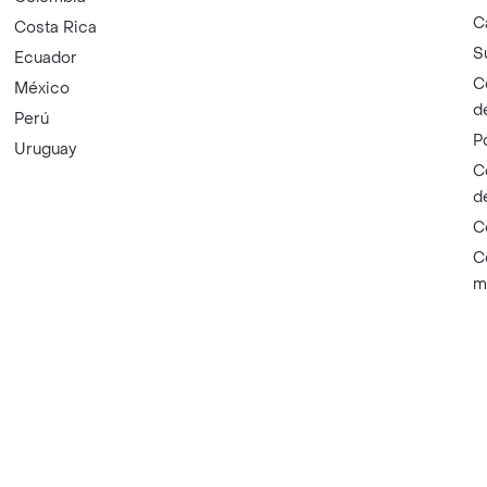
C
Costa Rica
S
Ecuador
C
México
d
Perú
P
Uruguay
C
d
C
C
m