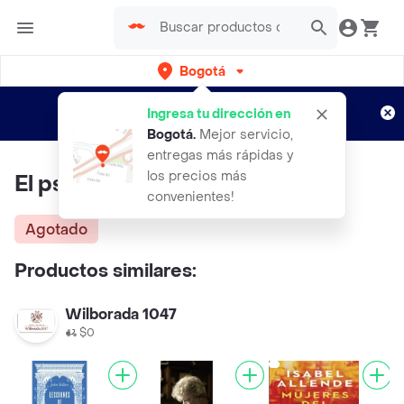
Bogotá
Regístrate
¿Nuevo en Rappi?
y disfruta de
Ingresa tu dirección en
envíos gratis por semanas
Aplican TyC
Bogotá
.
Mejor servicio,
entregas más rápidas y
los precios más
El psicoanalista
convenientes!
Agotado
Productos similares:
Wilborada 1047
$0