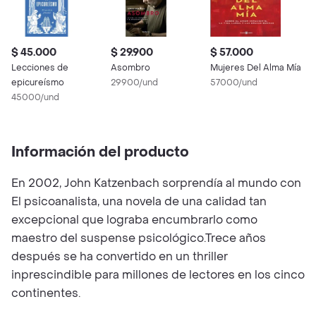
$ 45.000
$ 29.900
$ 57.000
$
Lecciones de
Asombro
Mujeres Del Alma Mía
C
epicureísmo
29900/und
57000/und
D
45000/und
5
Información del producto
En 2002, John Katzenbach sorprendía al mundo con
El psicoanalista, una novela de una calidad tan
excepcional que lograba encumbrarlo como
maestro del suspense psicológico.Trece años
después se ha convertido en un thriller
inprescindible para millones de lectores en los cinco
continentes.