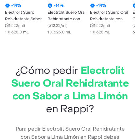
-
14
%
-
14
%
-
14
%
Electrolit Suero
Electrolit Suero Oral
Electrolit Suero Oral
Elec
Rehidratante Sabor
Rehidratante con
Rehidratante con
Ora
Fresa
(
$12.22/ml
)
Sabor a Manzana
(
$12.22/ml
)
Sabor a Flor de
(
$12.22/ml
)
Fru
(
$12
1 X 625.0 mL
1 X 625.0 mL
Jamaica
1 X 625 mL
625
¿Cómo pedir
Electrolit
Suero Oral Rehidratante
con Sabor a Lima Limón
en Rappi?
Para pedir Electrolit Suero Oral Rehidratante
con Sabor a Lima Limón en Rappi debes