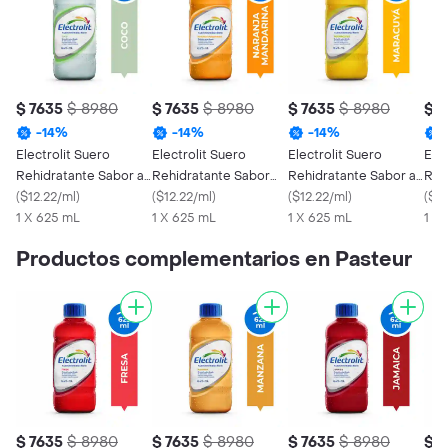
$ 7635
$ 8980
$ 7635
$ 8980
$ 7635
$ 8980
$ 7
-
14
%
-
14
%
-
14
%
Electrolit Suero
Electrolit Suero
Electrolit Suero
Elec
Rehidratante Sabor a
Rehidratante Sabor
Rehidratante Sabor a
Reh
Coco
(
$12.22/ml
)
Naranja Mandarina
(
$12.22/ml
)
Maracuyá
(
$12.22/ml
)
Azu
(
$12
1 X 625 mL
1 X 625 mL
1 X 625 mL
1 X
Productos complementarios en Pasteur
$ 7635
$ 8980
$ 7635
$ 8980
$ 7635
$ 8980
$ 7