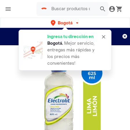
Bogotá
Regístrate
¿Nuevo en Rappi?
y disfruta de
Ingresa tu dirección en
envíos gratis por semanas
Aplican TyC
Bogotá
.
Mejor servicio,
entregas más rápidas y
los precios más
convenientes!