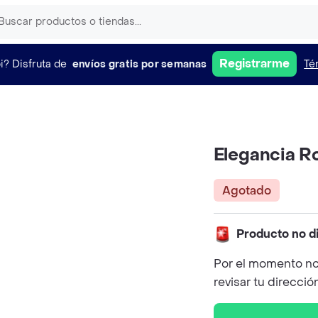
Registrarme
i?
Disfruta de
envíos gratis por semanas
Té
Elegancia R
Agotado
Producto no d
Por el momento no
revisar tu direcció