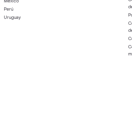
México
d
Perú
P
Uruguay
C
d
C
C
m