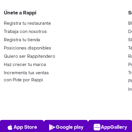
Únete a Rappi
S
Registra tu restaurante
B
Trabaja con nosotros
D
Registra tu tienda
S
Posiciones disponibles
T
Quiero ser Rappitendero
R
Haz crecer tu marca
P
Incrementa tus ventas
T
con Pide por Rappi
P
I
App Store
Play Store
AppGalle
App Store
Google play
AppGallery