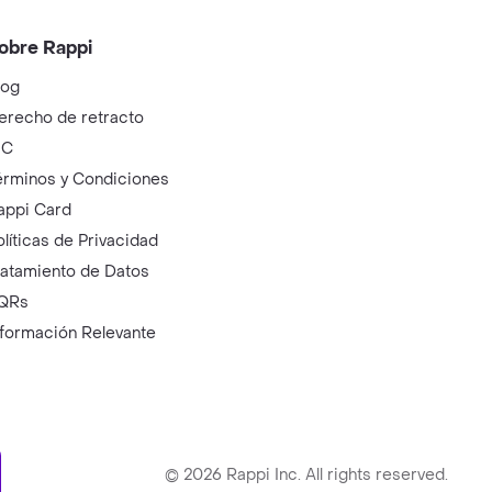
obre Rappi
log
erecho de retracto
IC
érminos y Condiciones
appi Card
olíticas de Privacidad
ratamiento de Datos
QRs
nformación Relevante
ry
©
2026
Rappi Inc. All rights reserved.