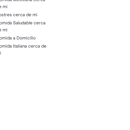
e mi
ostres cerca de mi
omida Saludable cerca
e mi
omida a Domicilio
omida Italiana cerca de
i