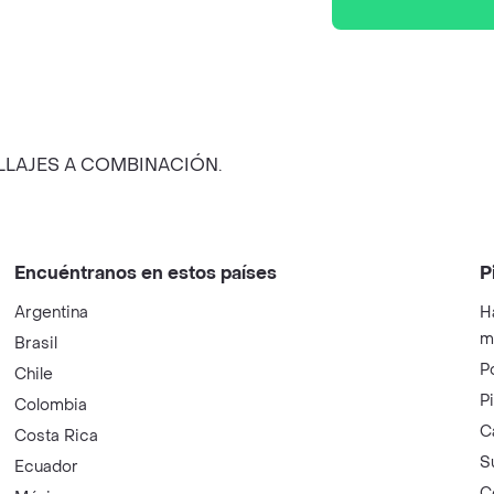
LLAJES A COMBINACIÓN.
Encuéntranos en estos países
P
Argentina
H
m
Brasil
P
Chile
P
Colombia
C
Costa Rica
S
Ecuador
C