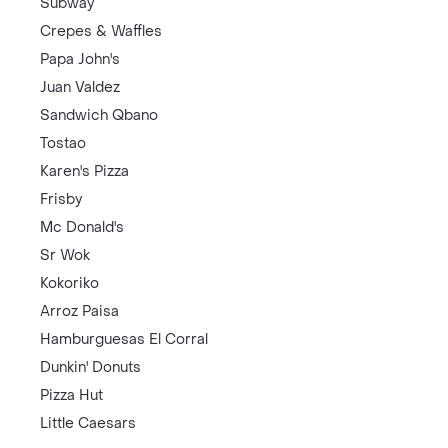
Subway
Crepes & Waffles
Papa John's
Juan Valdez
Sandwich Qbano
Tostao
Karen's Pizza
Frisby
Mc Donald's
Sr Wok
Kokoriko
Arroz Paisa
Hamburguesas El Corral
Dunkin' Donuts
Pizza Hut
Little Caesars