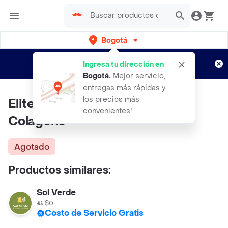
Bogotá
Regístrate
¿Nuevo en Rappi?
y disfruta de
Ingresa tu dirección en
envíos gratis por semanas
Aplican TyC
Bogotá
.
Mejor servicio,
entregas más rápidas y
los precios más
Elite Max Iso Hidrolizada Con
convenientes!
Colageno
Agotado
Productos similares:
Sol Verde
$0
Costo de Servicio Gratis