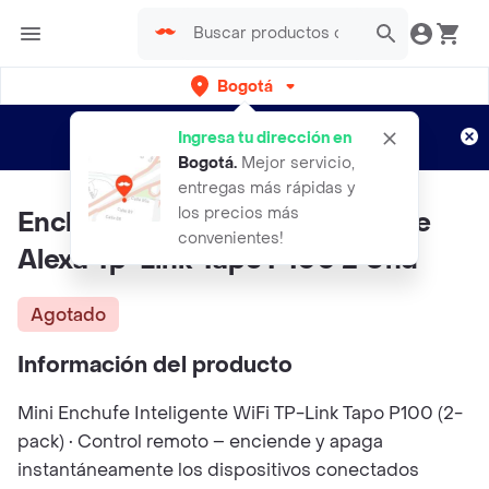
Bogotá
Regístrate
¿Nuevo en Rappi?
y disfruta de
Ingresa tu dirección en
envíos gratis por semanas
Aplican TyC
Bogotá
.
Mejor servicio,
entregas más rápidas y
los precios más
Enchufe Inteligente Wifi Google
convenientes!
Alexa Tp-Link Tapo P100 2 Und
Agotado
Información del producto
Mini Enchufe Inteligente WiFi TP-Link Tapo P100 (2-
pack) • Control remoto – enciende y apaga
instantáneamente los dispositivos conectados