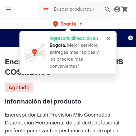
Bogotá
Regístrate
¿Nuevo en Rappi?
y disfruta de
Ingresa tu dirección en
envíos gratis por semanas
Aplican TyC
Bogotá
.
Mejor servicio,
entregas más rápidas y
los precios más
Encrespador Lash Precision MIIS
convenientes!
COSMETICS
Agotado
Información del producto
Encrespador Lash Precision Miis Cosmetics
Descripción Herramienta de calidad profesional
perfecta para rizar tus pestañas antes de aplicar