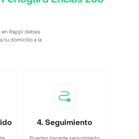
L en Rappi debes
 tu domicilio a la
dido
4
.
Seguimiento
de
Puedes hacerle seguimiento