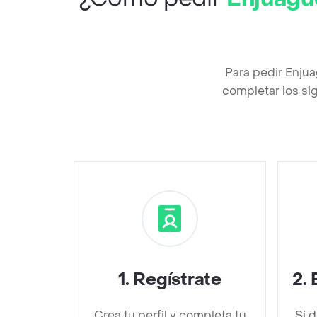
Para pedir Enju
completar los sig
1
.
Regístrate
2
.
Crea tu perfil y completa tu
Si 