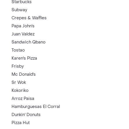
Starbucks
Subway
Crepes & Waffles
Papa John's
Juan Valdez
Sandwich Qbano
Tostao
Karen's Pizza
Frisby
Mc Donald's
Sr Wok
Kokoriko
Arroz Paisa
Hamburguesas El Corral
Dunkin' Donuts
Pizza Hut