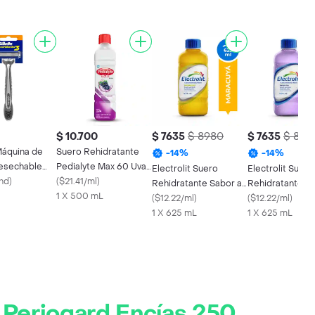
$ 10.700
$ 7635
$ 8980
$ 7635
$ 898
Máquina de
Suero Rehidratante
-
14
%
-
14
%
Desechable
Pedialyte Max 60 Uva
Electrolit Suero
Electrolit Suero
rba 3
nd
)
Frasco 500 mL
(
$21.41/ml
)
Rehidratante Sabor a
Rehidratante M
1 X 500 mL
Maracuyá
(
$12.22/ml
)
Azul
(
$12.22/ml
)
1 X 625 mL
1 X 625 mL
 Periogard Encías 250