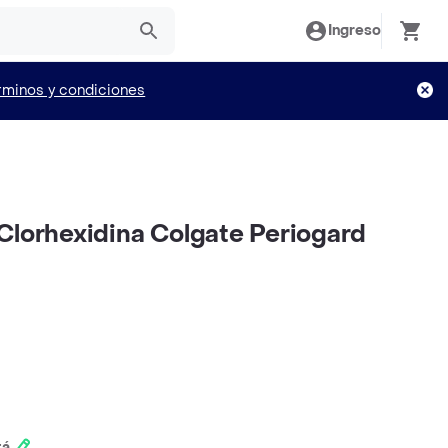
Ingreso
rminos y condiciones
Clorhexidina Colgate Periogard
tá