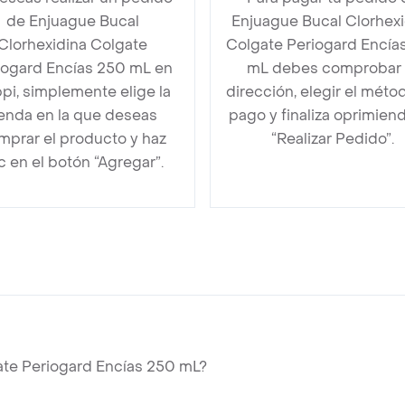
de Enjuague Bucal
Enjuague Bucal Clorhexi
Clorhexidina Colgate
Colgate Periogard Encía
iogard Encías 250 mL en
mL debes comprobar 
pi, simplemente elige la
dirección, elegir el méto
ienda en la que deseas
pago y finaliza oprimien
mprar el producto y haz
“Realizar Pedido”.
ic en el botón “Agregar”.
ate Periogard Encías 250 mL?