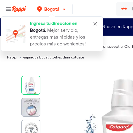
Bogotá
Ingresa tu dirección en
¿Nuevo en Rapp
Bogotá
.
Mejor servicio,
entregas más rápidas y los
precios más convenientes!
Búsquedas relacionadas:
Enjuague bucal
,
Colgate
,
Odontoseptic
,
Clor
Rappi
enjuague bucal clorhexidina colgate