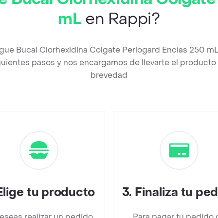
mL
en Rappi?
ague Bucal Clorhexidina Colgate Periogard Encías 250 m
uientes pasos y nos encargamos de llevarte el producto a
brevedad
Elige tu producto
3
.
Finaliza tu pe
deseas realizar un pedido
Para pagar tu pedido 