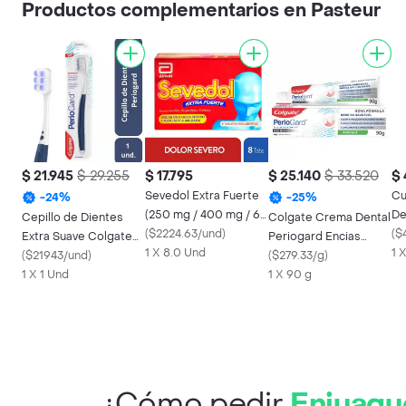
Productos complementarios en Pasteur
$ 21.945
$ 29.255
$ 17.795
$ 25.140
$ 33.520
$ 
Sevedol Extra Fuerte
Cu
-
24
%
-
25
%
(250 mg / 400 mg / 65
De
Cepillo de Dientes
Colgate Crema Dental
mg)
(
$2224.63/und
)
(
$
Extra Suave Colgate
Periogard Encias
1 X 8.0 Und
1 
Periogard
(
$21943/und
)
Saludables 90 g
(
$279.33/g
)
1 X 1 Und
1 X 90 g
¿Cómo pedir
Enjuagu