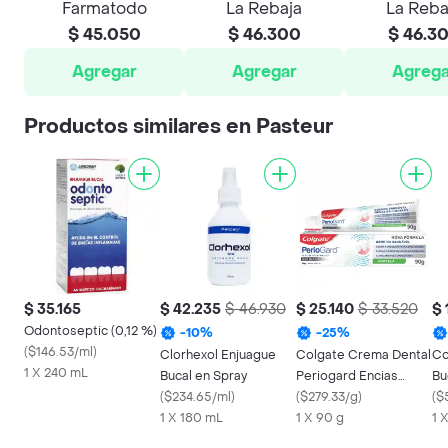
Farmatodo
La Rebaja
La Reba
$ 45.050
$ 46.300
$ 46.3
Agregar
Agregar
Agrega
Productos similares en Pasteur
$ 35.165
$ 42.235
$ 46.930
$ 25.140
$ 33.520
$ 
Odontoseptic (0,12 %)
-
10
%
-
25
%
(
$146.53/ml
)
Clorhexol Enjuague
Colgate Crema Dental
Co
1 X 240 mL
Bucal en Spray
Periogard Encias
Bu
(
$234.65/ml
)
Saludables 90 g
(
$279.33/g
)
Ca
(
$
1 X 180 mL
1 X 90 g
1 