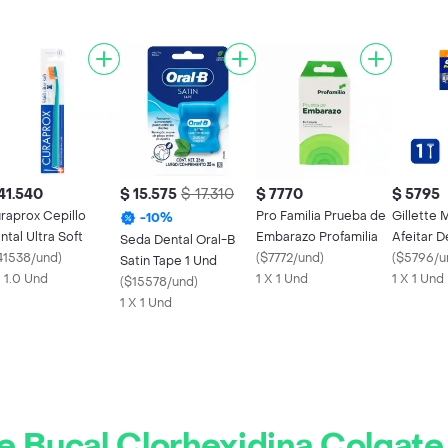
41.540
$ 15.575
$ 17.310
$ 7770
$ 5795
raprox Cepillo
Pro Familia Prueba de
Gillette 
-
10
%
ntal Ultra Soft
Embarazo Profamilia
Afeitar 
Seda Dental Oral-B
41538/und
)
(
$7772/und
)
Prestoba
(
$5796/u
Satin Tape 1 Und
X 1.0 Und
1 X 1 Und
1 X 1 Und
(
$15578/und
)
1 X 1 Und
e Bucal Clorhexidina Colgate