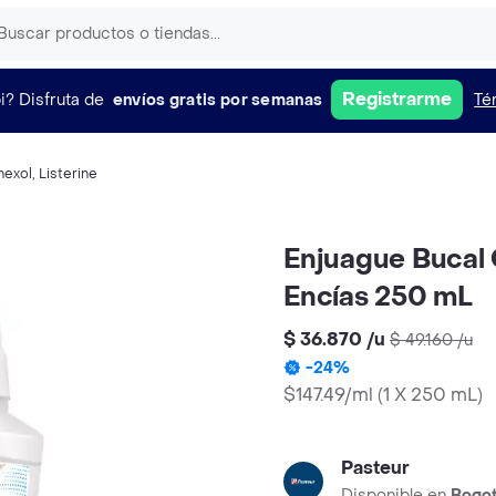
Registrarme
i?
Disfruta de
envíos gratis por semanas
Té
hexol
,
Listerine
Enjuague Bucal 
Encías 250 mL
$ 36.870
/
u
$ 49.160
/
u
-
24
%
$147.49/ml
(
1 X 250 mL
)
Pasteur
Disponible en
Bogo