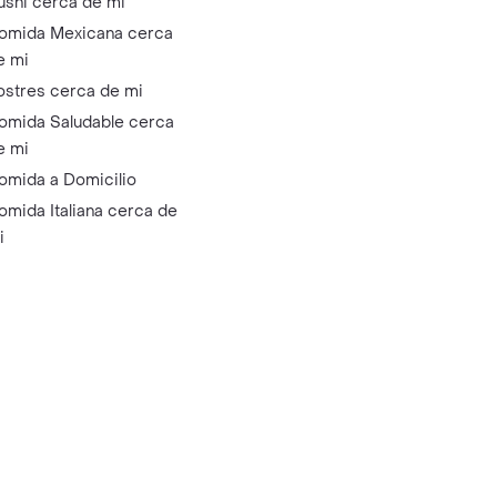
ushi cerca de mi
omida Mexicana cerca
e mi
ostres cerca de mi
omida Saludable cerca
e mi
omida a Domicilio
omida Italiana cerca de
i