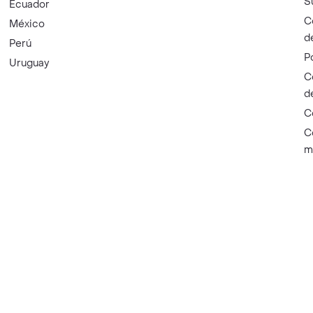
S
Ecuador
C
México
d
Perú
P
Uruguay
C
d
C
C
m