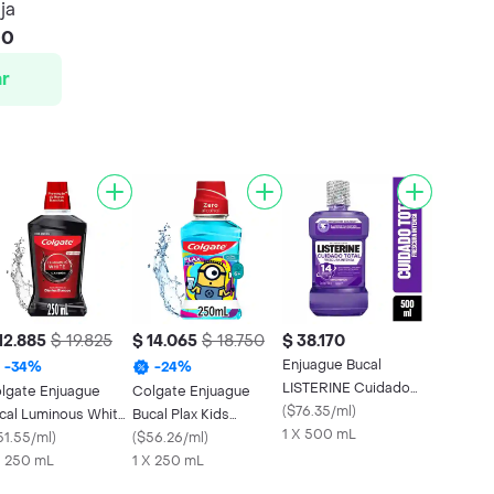
ja
00
r
12.885
$ 19.825
$ 14.065
$ 18.750
$ 38.170
Enjuague Bucal
-
34
%
-
24
%
LISTERINE Cuidado
lgate Enjuague
Colgate Enjuague
Total 500 ML
(
$76.35/ml
)
cal Luminous White
Bucal Plax Kids
1 X 500 mL
rbón 250 mL
51.55/ml
)
Minions Niños 250 mL
(
$56.26/ml
)
X 250 mL
1 X 250 mL