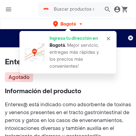
Bogotá
Regístrate
¿Nuevo en Rappi?
y disfruta de
Ingresa tu dirección en
envíos gratis por semanas
Aplican TyC
Bogotá
.
Mejor servicio,
entregas más rápidas y
los precios más
Enterex Sobre X 8 Gr
convenientes!
Agotado
Información del producto
Enterex® está indicado como adsorbente de toxinas
y venenos presentes en el tracto gastrointestinal de
perros y gatos en los casos de envenenamientos,
intoxicaciones diversas y también auxilia en el