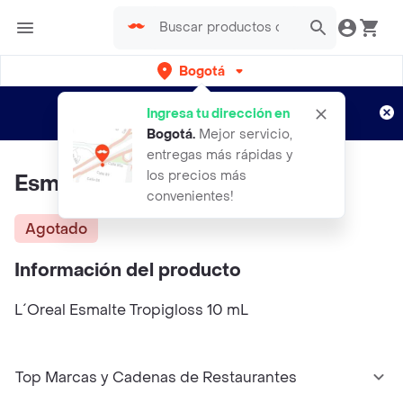
Bogotá
Regístrate
¿Nuevo en Rappi?
y disfruta de
Ingresa tu dirección en
envíos gratis por semanas
Aplican TyC
Bogotá
.
Mejor servicio,
entregas más rápidas y
los precios más
Esmalte Tr O-P-I Gloss
convenientes!
Agotado
Información del producto
L´Oreal Esmalte Tropigloss 10 mL
Top Marcas y Cadenas de Restaurantes