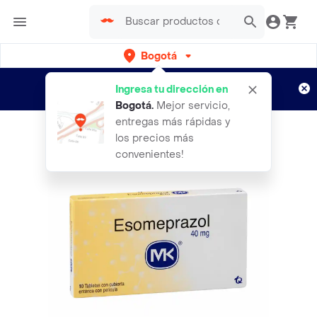
Bogotá
Regístrate
¿Nuevo en Rappi?
y disfruta de
Ingresa tu dirección en
envíos gratis por semanas
Aplican TyC
Bogotá
.
Mejor servicio,
entregas más rápidas y
los precios más
convenientes!