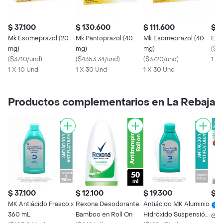
$ 37.100
$ 130.600
$ 111.600
$ 9
Mk Esomeprazol (20
Mk Pantoprazol (40
Mk Esomeprazol (40
Eso
mg)
mg)
mg)
(
$3
(
$3710/und
)
(
$4353.34/und
)
(
$3720/und
)
1 X
1 X 10 Und
1 X 30 Und
1 X 30 Und
Productos complementarios en La Rebaja
$ 37.100
$ 12.100
$ 19.300
$ 3
MK Antiácido Frasco x
Rexona Desodorante
Antiácido MK Aluminio
360 mL
Bamboo en Roll On
Hidróxido Suspensión
Gav