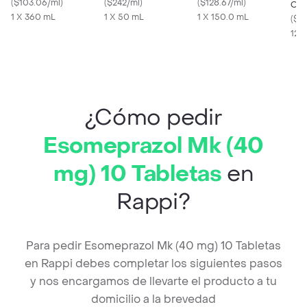
(
$103.06/ml
)
(
$242/ml
)
Oral
(
$128.67/ml
)
Ora
1 X 360 mL
1 X 50 mL
1 X 150.0 mL
Sac
(
$3
12 
¿Cómo pedir
Esomeprazol Mk (40
mg) 10 Tabletas
en
Rappi?
Para pedir Esomeprazol Mk (40 mg) 10 Tabletas
en Rappi debes completar los siguientes pasos
y nos encargamos de llevarte el producto a tu
domicilio a la brevedad