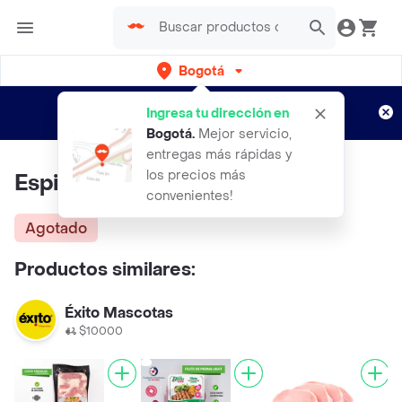
Bogotá
Regístrate
¿Nuevo en Rappi?
y disfruta de
Ingresa tu dirección en
envíos gratis por semanas
Aplican TyC
Bogotá
.
Mejor servicio,
entregas más rápidas y
los precios más
Espinazo Cerdo
convenientes!
Agotado
Productos similares:
Éxito Mascotas
$10000