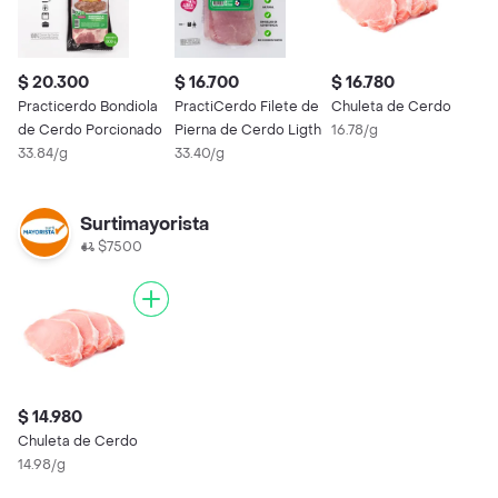
$ 20.300
$ 16.700
$ 16.780
Practicerdo Bondiola
PractiCerdo Filete de
Chuleta de Cerdo
de Cerdo Porcionado
Pierna de Cerdo Ligth
16.78/g
33.84/g
33.40/g
Surtimayorista
$7500
$ 14.980
Chuleta de Cerdo
14.98/g