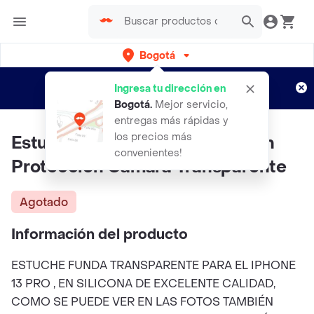
Bogotá
Regístrate
¿Nuevo en Rappi?
y disfruta de
Ingresa tu dirección en
envíos gratis por semanas
Aplican TyC
Bogotá
.
Mejor servicio,
entregas más rápidas y
los precios más
Estuche Para iPhone 13 Pro Con
convenientes!
Proteccion Camara Transparente
Agotado
Información del producto
ESTUCHE FUNDA TRANSPARENTE PARA EL IPHONE
13 PRO , EN SILICONA DE EXCELENTE CALIDAD,
COMO SE PUEDE VER EN LAS FOTOS TAMBIÉN