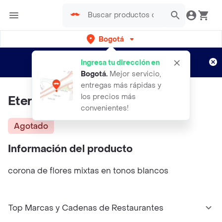
Bogotá
Regístrate
¿Nuevo en Rappi?
y disfruta de
Ingresa tu dirección en
envíos gratis por semanas
Aplican TyC
Bogotá
.
Mejor servicio,
entregas más rápidas y
los precios más
Eternidad
convenientes!
Agotado
Información del producto
corona de flores mixtas en tonos blancos
Top Marcas y Cadenas de Restaurantes