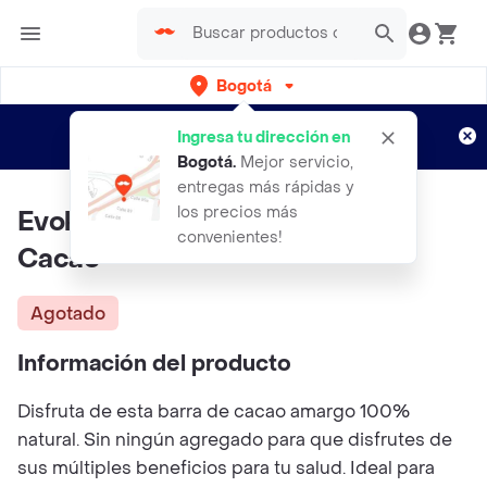
Bogotá
Regístrate
¿Nuevo en Rappi?
y disfruta de
Ingresa tu dirección en
envíos gratis por semanas
Aplican TyC
Bogotá
.
Mejor servicio,
entregas más rápidas y
los precios más
Evok Chocolate Amargo 100%
convenientes!
Cacao
Agotado
Información del producto
Disfruta de esta barra de cacao amargo 100%
natural. Sin ningún agregado para que disfrutes de
sus múltiples beneficios para tu salud. Ideal para