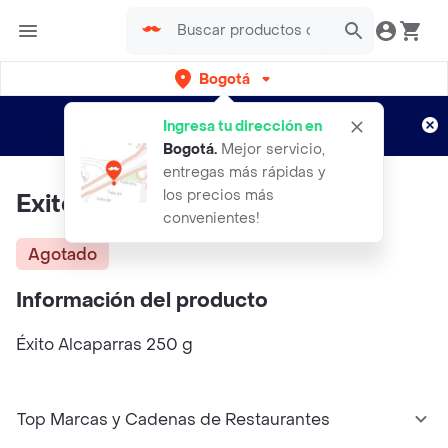
Bogotá
Regístrate
¿Nuevo en Rappi?
y disfruta de
Ingresa tu dirección en
envíos gratis por semanas
Aplican TyC
Bogotá
.
Mejor servicio,
entregas más rápidas y
los precios más
Exito Alcaparras
convenientes!
Agotado
Información del producto
Éxito Alcaparras 250 g
Top Marcas y Cadenas de Restaurantes