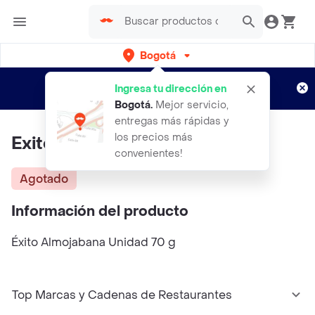
Bogotá
Regístrate
¿Nuevo en Rappi?
y disfruta de
Ingresa tu dirección en
envíos gratis por semanas
Aplican TyC
Bogotá
.
Mejor servicio,
entregas más rápidas y
los precios más
Exito Almojabana Unidad
convenientes!
Agotado
Información del producto
Éxito Almojabana Unidad 70 g
Top Marcas y Cadenas de Restaurantes