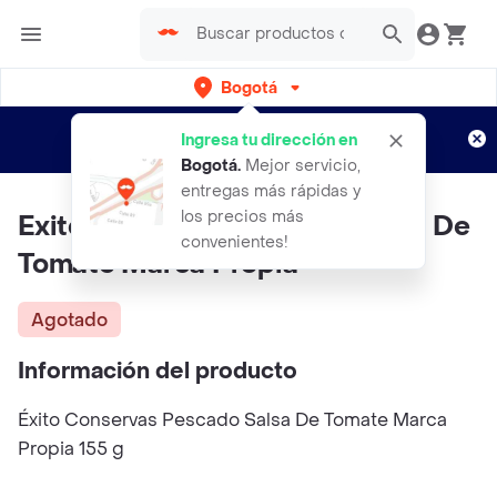
Bogotá
Regístrate
¿Nuevo en Rappi?
y disfruta de
Ingresa tu dirección en
envíos gratis por semanas
Aplican TyC
Bogotá
.
Mejor servicio,
entregas más rápidas y
los precios más
Exito Conservas Pescado Salsa De
convenientes!
Tomate Marca Propia
Agotado
Información del producto
Éxito Conservas Pescado Salsa De Tomate Marca
Propia 155 g