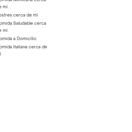
e mi
ostres cerca de mi
omida Saludable cerca
e mi
omida a Domicilio
omida Italiana cerca de
i