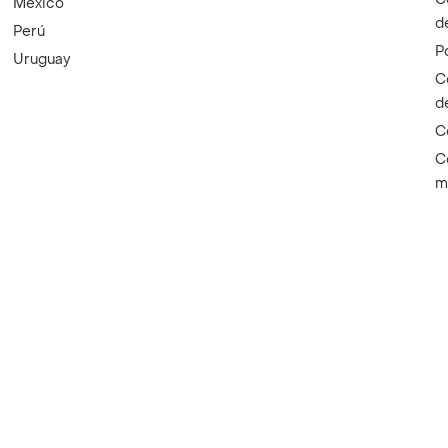
México
d
Perú
P
Uruguay
C
d
C
C
m