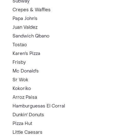
Subway
Crepes & Waffles
Papa John's
Juan Valdez
Sandwich Qbano
Tostao
Karen's Pizza
Frisby
Mc Donald's
Sr Wok
Kokoriko
Arroz Paisa
Hamburguesas El Corral
Dunkin' Donuts
Pizza Hut
Little Caesars