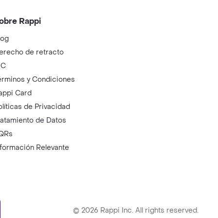
obre Rappi
log
erecho de retracto
IC
érminos y Condiciones
appi Card
olíticas de Privacidad
ratamiento de Datos
QRs
nformación Relevante
ry
©
2026
Rappi Inc. All rights reserved.