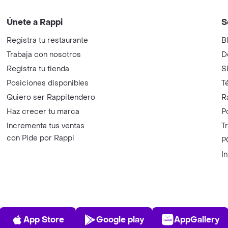
Únete a Rappi
S
Registra tu restaurante
B
Trabaja con nosotros
D
Registra tu tienda
S
Posiciones disponibles
T
Quiero ser Rappitendero
R
Haz crecer tu marca
P
Incrementa tus ventas
T
con Pide por Rappi
P
I
App Store
Play Store
AppGalle
App Store
Google play
AppGallery