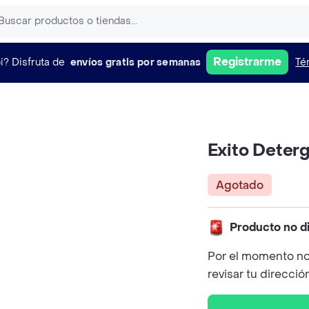
Registrarme
i?
Disfruta de
envíos gratis por semanas
Té
Exito Deter
Agotado
Producto no d
Por el momento no
revisar tu direcció