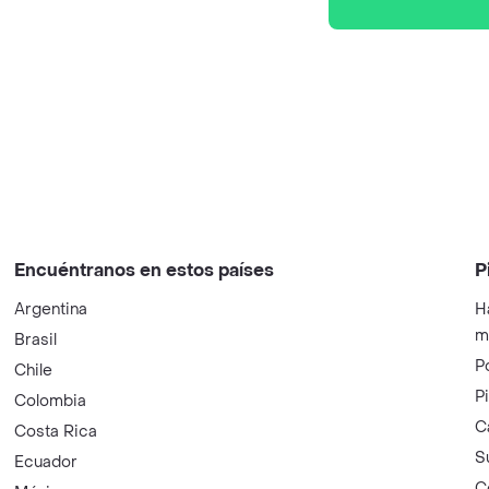
Encuéntranos en estos países
P
Argentina
H
m
Brasil
P
Chile
P
Colombia
C
Costa Rica
S
Ecuador
C