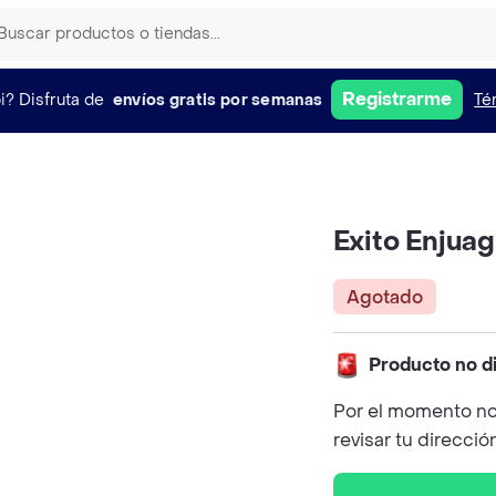
Registrarme
i?
Disfruta de
envíos gratis por semanas
Té
Exito Enjua
Agotado
Producto no d
Por el momento no
revisar tu direcció