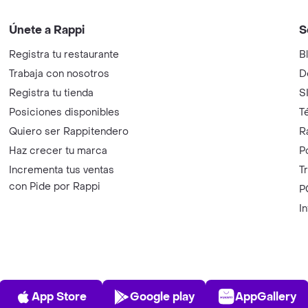
Únete a Rappi
S
Registra tu restaurante
B
Trabaja con nosotros
D
Registra tu tienda
S
Posiciones disponibles
T
Quiero ser Rappitendero
R
Haz crecer tu marca
P
Incrementa tus ventas
T
con Pide por Rappi
P
I
App Store
Play Store
AppGalle
App Store
Google play
AppGallery