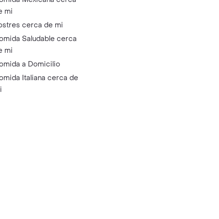
e mi
ostres cerca de mi
omida Saludable cerca
e mi
omida a Domicilio
omida Italiana cerca de
i