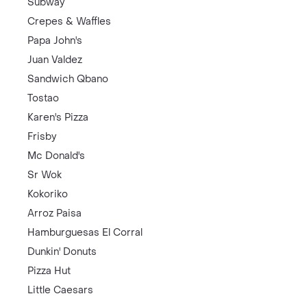
Subway
Crepes & Waffles
Papa John's
Juan Valdez
Sandwich Qbano
Tostao
Karen's Pizza
Frisby
Mc Donald's
Sr Wok
Kokoriko
Arroz Paisa
Hamburguesas El Corral
Dunkin' Donuts
Pizza Hut
Little Caesars