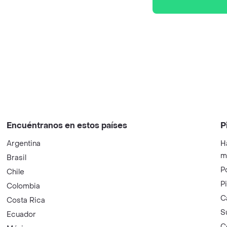
Encuéntranos en estos países
P
Argentina
H
m
Brasil
P
Chile
P
Colombia
C
Costa Rica
S
Ecuador
C