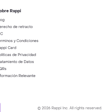
obre Rappi
log
erecho de retracto
IC
érminos y Condiciones
appi Card
olíticas de Privacidad
ratamiento de Datos
QRs
nformación Relevante
ry
©
2026
Rappi Inc. All rights reserved.