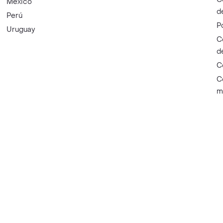
México
d
Perú
P
Uruguay
C
d
C
C
m