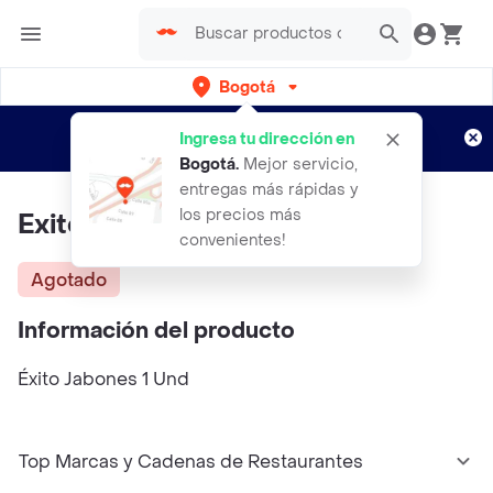
Bogotá
Regístrate
¿Nuevo en Rappi?
y disfruta de
Ingresa tu dirección en
envíos gratis por semanas
Aplican TyC
Bogotá
.
Mejor servicio,
entregas más rápidas y
los precios más
Exito Jabones
convenientes!
Agotado
Información del producto
Éxito Jabones 1 Und
Top Marcas y Cadenas de Restaurantes