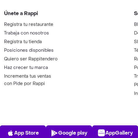
Únete a Rappi
S
Registra tu restaurante
B
Trabaja con nosotros
D
Registra tu tienda
S
Posiciones disponibles
T
Quiero ser Rappitendero
R
Haz crecer tu marca
P
Incrementa tus ventas
T
con Pide por Rappi
P
I
App Store
Play Store
AppGalle
App Store
Google play
AppGallery