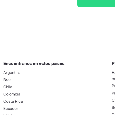
Encuéntranos en estos países
P
Argentina
H
m
Brasil
P
Chile
P
Colombia
C
Costa Rica
S
Ecuador
C