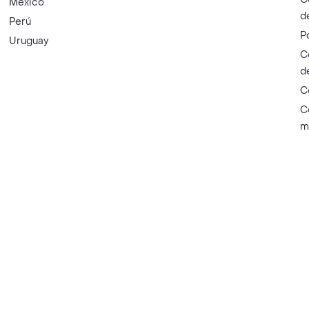
México
d
Perú
P
Uruguay
C
d
C
C
m