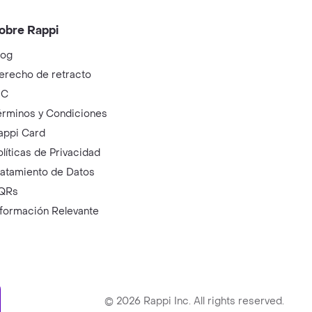
obre Rappi
log
erecho de retracto
IC
érminos y Condiciones
appi Card
olíticas de Privacidad
ratamiento de Datos
QRs
nformación Relevante
ry
©
2026
Rappi Inc. All rights reserved.