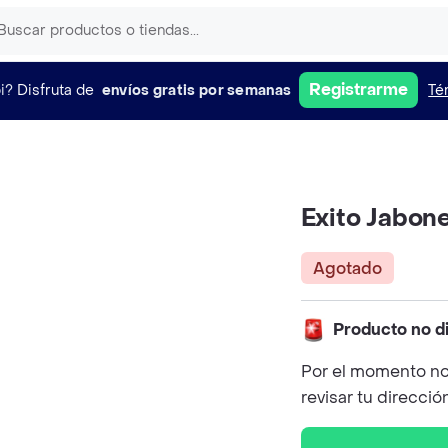
Registrarme
i?
Disfruta de
envíos gratis por semanas
Té
Exito Jabon
Agotado
Producto no d
Por el momento no
revisar tu direcció