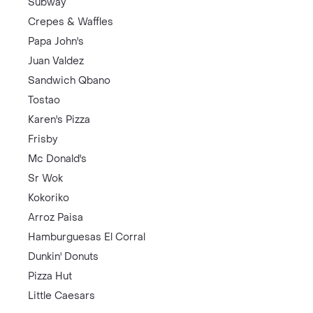
Subway
Crepes & Waffles
Papa John's
Juan Valdez
Sandwich Qbano
Tostao
Karen's Pizza
Frisby
Mc Donald's
Sr Wok
Kokoriko
Arroz Paisa
Hamburguesas El Corral
Dunkin' Donuts
Pizza Hut
Little Caesars