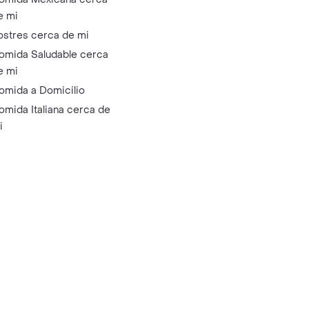
e mi
ostres cerca de mi
omida Saludable cerca
e mi
omida a Domicilio
omida Italiana cerca de
i