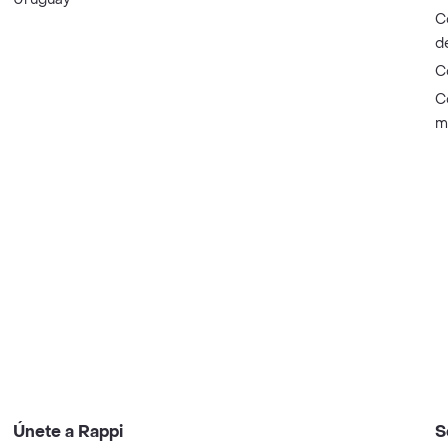
C
d
C
C
m
Únete a Rappi
S