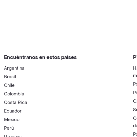
Encuéntranos en estos países
P
Argentina
H
m
Brasil
P
Chile
P
Colombia
C
Costa Rica
S
Ecuador
C
México
d
Perú
P
Uruguay