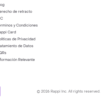
log
erecho de retracto
IC
érminos y Condiciones
appi Card
olíticas de Privacidad
ratamiento de Datos
QRs
nformación Relevante
ry
©
2026
Rappi Inc. All rights reserved.