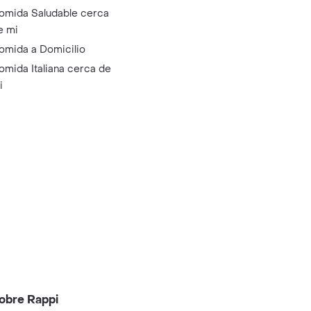
omida Saludable cerca
e mi
omida a Domicilio
omida Italiana cerca de
i
obre Rappi