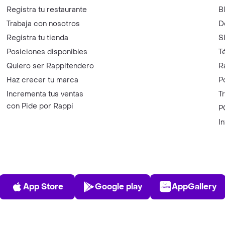
Registra tu restaurante
B
Trabaja con nosotros
D
Registra tu tienda
S
Posiciones disponibles
T
Quiero ser Rappitendero
R
Haz crecer tu marca
P
Incrementa tus ventas
T
con Pide por Rappi
P
I
App Store
Play Store
AppGalle
App Store
Google play
AppGallery