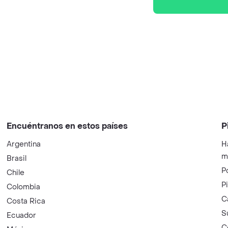
Encuéntranos en estos países
P
Argentina
H
m
Brasil
P
Chile
P
Colombia
C
Costa Rica
S
Ecuador
C