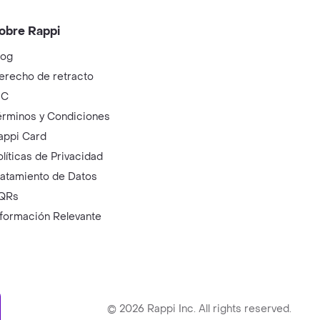
obre Rappi
log
erecho de retracto
IC
érminos y Condiciones
appi Card
olíticas de Privacidad
ratamiento de Datos
QRs
nformación Relevante
ry
©
2026
Rappi Inc. All rights reserved.