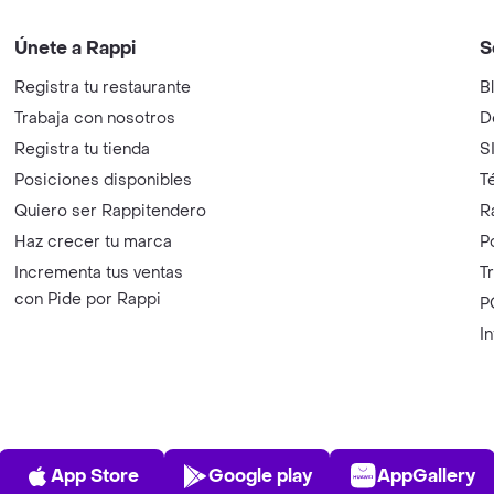
Únete a Rappi
S
Registra tu restaurante
B
Trabaja con nosotros
D
Registra tu tienda
S
Posiciones disponibles
T
Quiero ser Rappitendero
R
Haz crecer tu marca
P
Incrementa tus ventas
T
con Pide por Rappi
P
I
App Store
Play Store
AppGalle
App Store
Google play
AppGallery