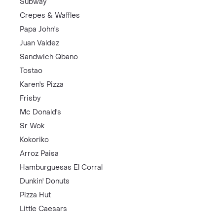
Subway
Crepes & Waffles
Papa John's
Juan Valdez
Sandwich Qbano
Tostao
Karen's Pizza
Frisby
Mc Donald's
Sr Wok
Kokoriko
Arroz Paisa
Hamburguesas El Corral
Dunkin' Donuts
Pizza Hut
Little Caesars