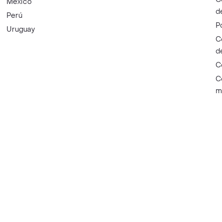
México
d
Perú
P
Uruguay
C
d
C
C
m