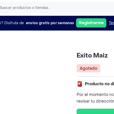
Registrarme
i?
Disfruta de
envíos gratis por semanas
Té
Exito Maiz
Agotado
Producto no d
Por el momento no
revisar tu direcció