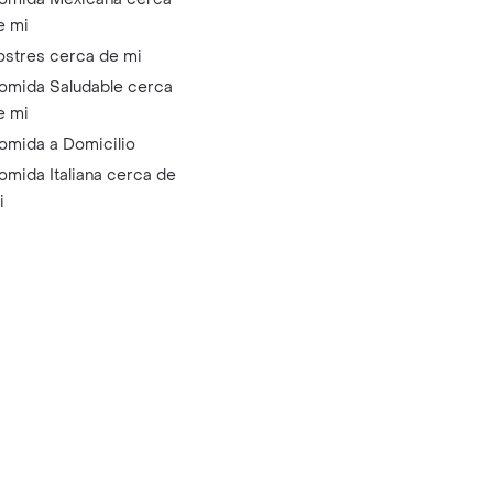
e mi
ostres cerca de mi
omida Saludable cerca
e mi
omida a Domicilio
omida Italiana cerca de
i