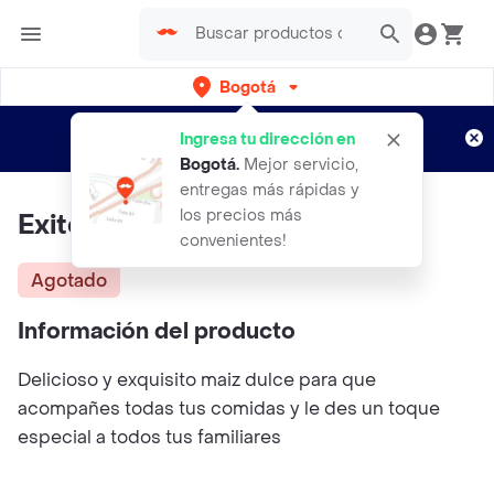
Bogotá
Regístrate
¿Nuevo en Rappi?
y disfruta de
Ingresa tu dirección en
envíos gratis por semanas
Aplican TyC
Bogotá
.
Mejor servicio,
entregas más rápidas y
los precios más
Exito Maiz Dulce
convenientes!
Agotado
Información del producto
Delicioso y exquisito maiz dulce para que
acompañes todas tus comidas y le des un toque
especial a todos tus familiares