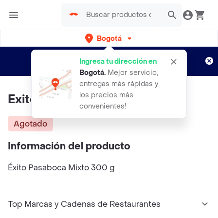
Bogotá
Regístrate
¿Nuevo en Rappi?
y disfruta de
Ingresa tu dirección en
envíos gratis por semanas
Aplican TyC
Bogotá
.
Mejor servicio,
entregas más rápidas y
los precios más
Exito Pasaboca Mixto
convenientes!
Agotado
Información del producto
Éxito Pasaboca Mixto 300 g
Top Marcas y Cadenas de Restaurantes