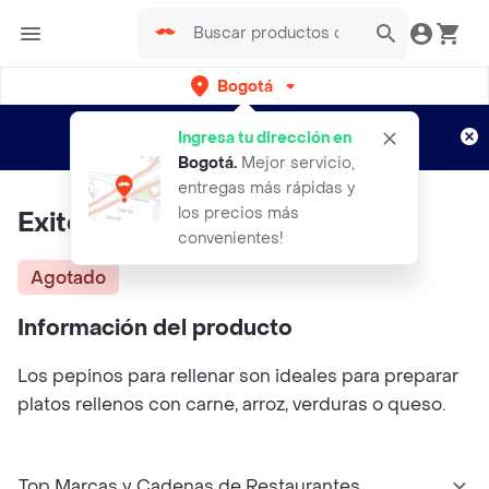
Bogotá
Regístrate
¿Nuevo en Rappi?
y disfruta de
Ingresa tu dirección en
envíos gratis por semanas
Aplican TyC
Bogotá
.
Mejor servicio,
entregas más rápidas y
los precios más
Exito Pepino para Rellenar
convenientes!
Agotado
Información del producto
Los pepinos para rellenar son ideales para preparar
platos rellenos con carne, arroz, verduras o queso.
Top Marcas y Cadenas de Restaurantes