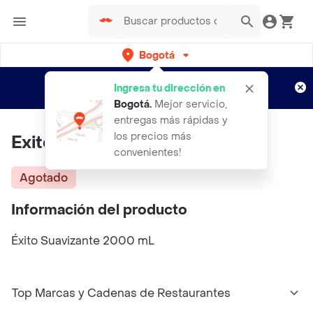
Bogotá
Regístrate
¿Nuevo en Rappi?
y disfruta de
Ingresa tu dirección en
envíos gratis por semanas
Aplican TyC
Bogotá
.
Mejor servicio,
entregas más rápidas y
los precios más
Exito Suavizante
convenientes!
Agotado
Información del producto
Éxito Suavizante 2000 mL
Top Marcas y Cadenas de Restaurantes