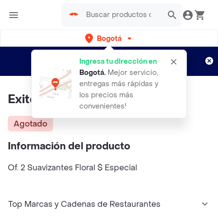
Bogotá
Regístrate
¿Nuevo en Rappi?
y disfruta de
Ingresa tu dirección en
envíos gratis por semanas
Aplican TyC
Bogotá
.
Mejor servicio,
entregas más rápidas y
los precios más
Exito Suavizante A11059
convenientes!
Agotado
Información del producto
Of. 2 Suavizantes Floral $ Especial
Top Marcas y Cadenas de Restaurantes