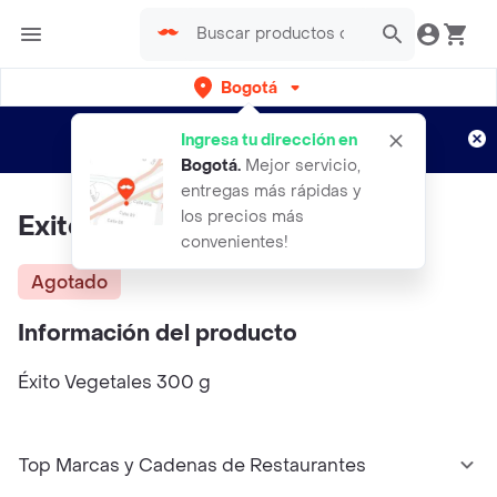
Bogotá
Regístrate
¿Nuevo en Rappi?
y disfruta de
Ingresa tu dirección en
envíos gratis por semanas
Aplican TyC
Bogotá
.
Mejor servicio,
entregas más rápidas y
los precios más
Exito Vegetales
convenientes!
Agotado
Información del producto
Éxito Vegetales 300 g
Top Marcas y Cadenas de Restaurantes