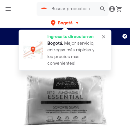
Bogotá
Regístrate
¿Nuevo en Rappi?
y disfruta de
Ingresa tu dirección en
envíos gratis por semanas
Aplican TyC
Bogotá
.
Mejor servicio,
entregas más rápidas y
los precios más
convenientes!