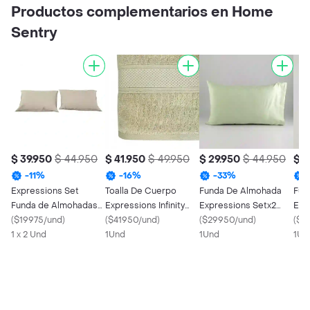
Productos complementarios en Home
Sentry
$ 39.950
$ 44.950
$ 41.950
$ 49.950
$ 29.950
$ 44.950
$ 4
-
11
%
-
16
%
-
33
%
Expressions Set
Toalla De Cuerpo
Funda De Almohada
Fun
Funda de Almohadas
Expressions Infinity
Expressions Setx2
Exp
King Microfibra Taupe
(
$19975/und
)
132x70cm Taupe 400
(
$41950/und
)
74x50 Cm Microfibra
(
$29950/und
)
Und
(
$4
1 x 2 Und
Gr
1Und
Menta
1Und
Bla
1Un