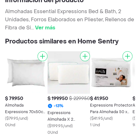
Información del producto
Almohadas Essential Expressions Bed & Bath, 2
Unidades, Forros Elaborados en Pliester, Rellenos de
Fibra de Si
...
Ver más
Productos similares en Home Sentry
$ 79.950
$ 199.950
$ 229.950
$ 41.950
$ 8
Almohada
Expressions Protector
Alm
-
13
%
Expressions 70x50cm
Para Almohada 50 x
Exp
Expressions
Blanco 2 Und Poliéster
(
$79.95/und
)
90 cm 7953
(
$41.95/und
)
Und
(
$8
Almohada X 2
0Und
1 Und
1Un
Viscoelástica
(
$199.95/und
)
Ultracool
0Und