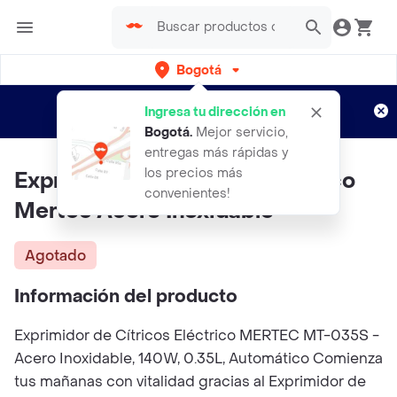
Bogotá
Regístrate
¿Nuevo en Rappi?
y disfruta de
Ingresa tu dirección en
envíos gratis por semanas
Aplican TyC
Bogotá
.
Mejor servicio,
entregas más rápidas y
los precios más
Exprimidor Electrico Automatico
convenientes!
Mertec Acero Inoxidable
Agotado
Información del producto
Exprimidor de Cítricos Eléctrico MERTEC MT-035S -
Acero Inoxidable, 140W, 0.35L, Automático Comienza
tus mañanas con vitalidad gracias al Exprimidor de