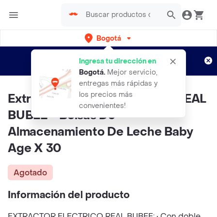
Bogotá
Regístrate
¿Nuevo en Rappi?
y disfruta de
Ingresa tu dirección en
envíos gratis por semanas
Aplican TyC
Bogotá
.
Mejor servicio,
entregas más rápidas y
los precios más
Extractor De Leche Electrico REAL
convenientes!
BUBEE + Bolsas De
Almacenamiento De Leche Baby
Age X 30
Agotado
Información del producto
EXTRACTOR ELECTRICO REAL BUBEE: • Con doble