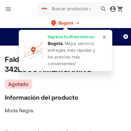
Bogotá
Regístrate
¿Nuevo en Rappi?
y disfruta de
Ingresa tu dirección en
envíos gratis por semanas
Aplican TyC
Bogotá
.
Mejor servicio,
entregas más rápidas y
los precios más
Falda Mujer Negro Talla 8
convenientes!
342E000 AMERICANINO
Agotado
Información del producto
Moda Negra.