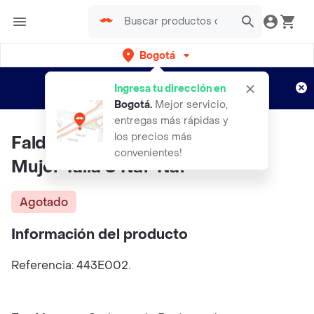
Bogotá
Regístrate
¿Nuevo en Rappi?
y disfruta de
Ingresa tu dirección en
envíos gratis por semanas
Aplican TyC
Bogotá
.
Mejor servicio,
entregas más rápidas y
los precios más
Falda Praga Crudo Puro Claro
convenientes!
Mujer Talla S Naf-Naf
Agotado
Información del producto
Referencia: 443E002.