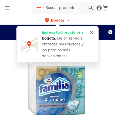
Bogotá
Regístrate
¿Nuevo en Rappi?
y disfruta de
Ingresa tu dirección en
envíos gratis por semanas
Aplican TyC
Bogotá
.
Mejor servicio,
entregas más rápidas y
los precios más
convenientes!