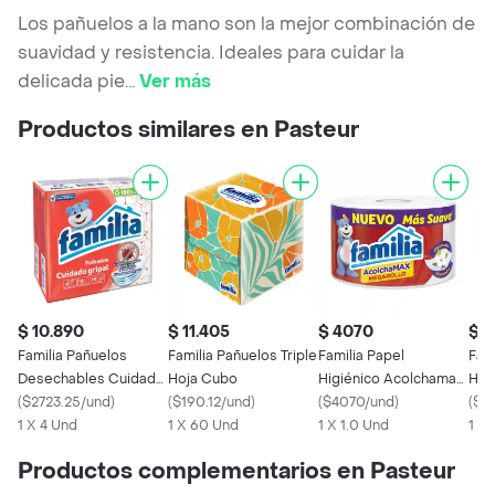
Los pañuelos a la mano son la mejor combinación de
suavidad y resistencia. Ideales para cuidar la
delicada pie
...
Ver más
Productos similares en Pasteur
$ 10.890
$ 11.405
$ 4070
$ 
Familia Pañuelos
Familia Pañuelos Triple
Familia Papel
Fami
Desechables Cuidado
Hoja Cubo
Higiénico Acolchamax
Hig
Gripal
(
$2723.25/und
)
(
$190.12/und
)
Megarollo Triple Hoja
(
$4070/und
)
(
$4
1 X 4 Und
1 X 60 Und
1 X 1.0 Und
1 X 
Productos complementarios en Pasteur