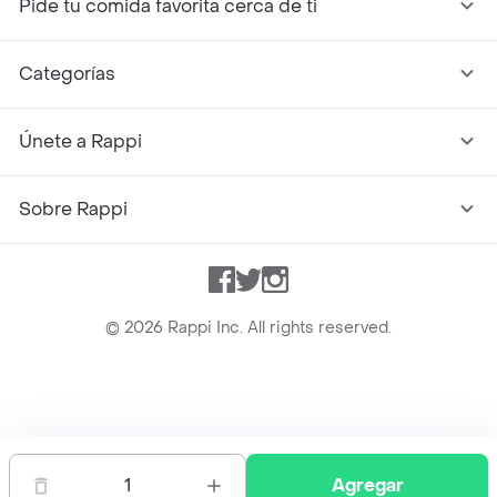
Pide tu comida favorita cerca de ti
Categorías
Únete a Rappi
Sobre Rappi
Facebook
Twitter
Instagram
©
2026
Rappi Inc. All rights reserved.
Rappi S.A.S. --- NIT 900.843.898-9 --- Calle 63 # 16A-02
Bogotá D.C. --- notificacionesrappi@rappi.com
1
Agregar