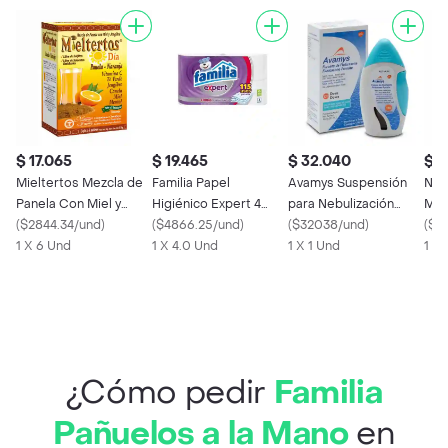
$ 17.065
$ 19.465
$ 32.040
$ 2
Mieltertos Mezcla de
Familia Papel
Avamys Suspensión
Nor
Panela Con Miel y
Higiénico Expert 4
para Nebulización
Men
Jengibre Día Sabor
(
$2844.34/und
)
Hojas
(
$4866.25/und
)
Nasal (27.5 mcg)
(
$32038/und
)
mg/
(
$22
Naranja
1 X 6 Und
1 X 4.0 Und
1 X 1 Und
1 X 
¿Cómo pedir
Familia
Pañuelos a la Mano
en