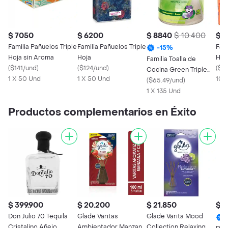
$ 7050
$ 6200
$ 8840
$ 10.400
$ 
Familia Pañuelos Triple
Familia Pañuelos Triple
Fami
-
15
%
Hoja sin Aroma
Hoja
Hoja
Familia Toalla de
(
$141/und
)
(
$124/und
)
Esp
(
$5
Cocina Green Triple
1 X 50 Und
1 X 50 Und
10 
Hoja
(
$65.49/und
)
1 X 135 Und
Productos complementarios en Éxito
$ 399.900
$ 20.200
$ 21.850
$ 4
Don Julio 70 Tequila
Glade Varitas
Glade Varita Mood
Cristalino Añejo
Ambientador Manzana
Collection Relaxing