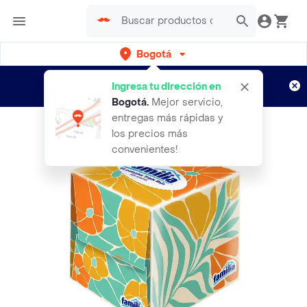
Bogotá
Regístrate
¿Nuevo en Rappi?
y disfruta de
Ingresa tu dirección en
envíos gratis por semanas
Aplican TyC
Bogotá
.
Mejor servicio,
entregas más rápidas y
los precios más
convenientes!