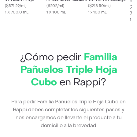
Ron
(
$571.29/ml
)
Canela Frasco con
(
$202/ml
)
Lavender 100 mL
(
$218.50/ml
)
(70
1 X 700.0 mL
100 ml y 6 Varitas
1 X 100 mL
1 x 100 mL
(
$66
1 X
¿Cómo pedir
Familia
Pañuelos Triple Hoja
Cubo
en Rappi?
Para pedir Familia Pañuelos Triple Hoja Cubo en
Rappi debes completar los siguientes pasos y
nos encargamos de llevarte el producto a tu
domicilio a la brevedad