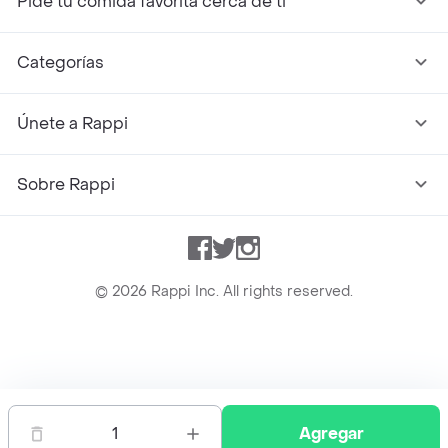
Pide tu comida favorita cerca de ti
Categorías
Únete a Rappi
Sobre Rappi
Facebook
Twitter
Instagram
©
2026
Rappi Inc. All rights reserved.
Rappi S.A.S. --- NIT 900.843.898-9 --- Calle 63 # 16A-02
Bogotá D.C. --- notificacionesrappi@rappi.com
1
Agregar