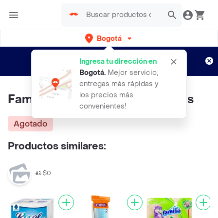
Bogotá
Regístrate
¿Nuevo en Rappi?
y disfruta de
Ingresa tu dirección en
envíos gratis por semanas
Aplican TyC
Bogotá
.
Mejor servicio,
entregas más rápidas y
los precios más
Familia Servilletas Practi-diarias
convenientes!
Agotado
Productos similares:
$0