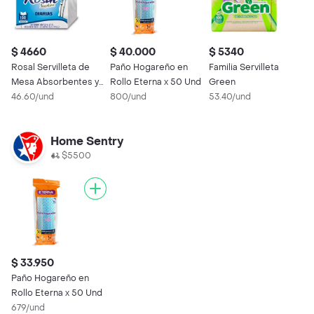
$ 4660
$ 40.000
$ 5340
$
Rosal Servilleta de
Paño Hogareño en
Familia Servilleta
F
Mesa Absorbentes y
Rollo Eterna x 50 Und
Green
p
Gruesas
46.60/und
800/und
53.40/und
3
Home Sentry
$5500
$ 33.950
Paño Hogareño en
Rollo Eterna x 50 Und
679/und