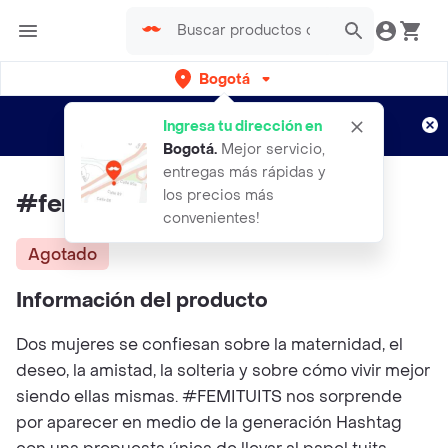
Bogotá
Regístrate
¿Nuevo en Rappi?
y disfruta de
Ingresa tu dirección en
envíos gratis por semanas
Aplican TyC
Bogotá
.
Mejor servicio,
entregas más rápidas y
los precios más
#femituits
convenientes!
Agotado
Información del producto
Dos mujeres se confiesan sobre la maternidad, el
deseo, la amistad, la solteria y sobre cómo vivir mejor
siendo ellas mismas. #FEMITUITS nos sorprende
por aparecer en medio de la generación Hashtag