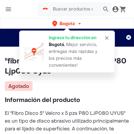
Bogotá
Regístrate
¿Nuevo en Rappi?
y disfruta de
Ingresa tu dirección en
envíos gratis por semanas
Aplican TyC
Bogotá
.
Mejor servicio,
entregas más rápidas y
los precios más
"fibro Disco 5"" Velcro X 5 Pzs P80
convenientes!
Ljp080 Uyus "
Agotado
Información del producto
El "Fibro Disco 5" Velcro x 5 pzs P80 LJP080 UYUS"
es un tipo de disco abrasivo utilizado principalmente
para el lijado de superficies. A continuación, te