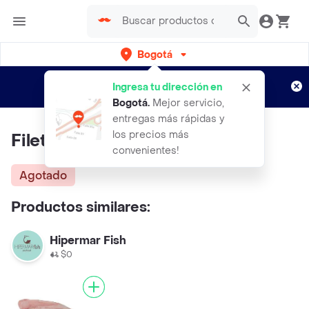
Bogotá
Regístrate
¿Nuevo en Rappi?
y disfruta de
Ingresa tu dirección en
envíos gratis por semanas
Aplican TyC
Bogotá
.
Mejor servicio,
entregas más rápidas y
los precios más
Filete De Tilapia 3-5
convenientes!
Agotado
Productos similares:
Hipermar Fish
$0