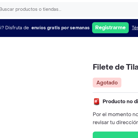
Registrarme
i?
Disfruta de
envíos gratis por semanas
Té
Filete de Til
Agotado
Producto no d
Por el momento no
revisar tu direcció