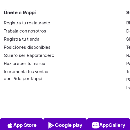
Únete a Rappi
S
Registra tu restaurante
B
Trabaja con nosotros
D
Registra tu tienda
S
Posiciones disponibles
T
Quiero ser Rappitendero
R
Haz crecer tu marca
P
Incrementa tus ventas
T
con Pide por Rappi
P
I
App Store
Play Store
AppGalle
App Store
Google play
AppGallery