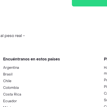
l peso real -
Encuéntranos en estos países
P
Argentina
H
m
Brasil
P
Chile
P
Colombia
C
Costa Rica
S
Ecuador
C