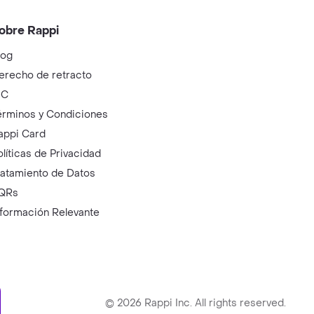
obre Rappi
log
erecho de retracto
IC
érminos y Condiciones
appi Card
olíticas de Privacidad
ratamiento de Datos
QRs
nformación Relevante
ry
©
2026
Rappi Inc. All rights reserved.