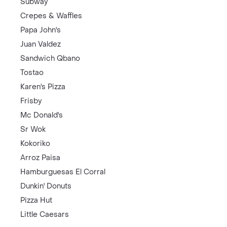
Subway
Crepes & Waffles
Papa John's
Juan Valdez
Sandwich Qbano
Tostao
Karen's Pizza
Frisby
Mc Donald's
Sr Wok
Kokoriko
Arroz Paisa
Hamburguesas El Corral
Dunkin' Donuts
Pizza Hut
Little Caesars