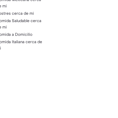
e mi
ostres cerca de mi
omida Saludable cerca
e mi
omida a Domicilio
omida Italiana cerca de
i