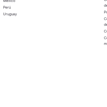
México
d
Perú
P
Uruguay
C
d
C
C
m