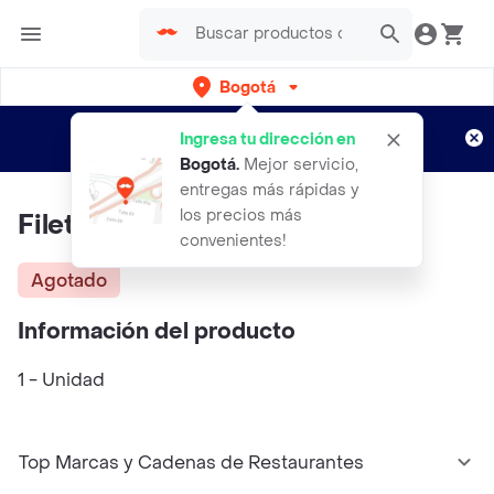
Bogotá
Regístrate
¿Nuevo en Rappi?
y disfruta de
Ingresa tu dirección en
envíos gratis por semanas
Aplican TyC
Bogotá
.
Mejor servicio,
entregas más rápidas y
los precios más
Filete En Trozos X 500 G
convenientes!
Agotado
Información del producto
1 - Unidad
Top Marcas y Cadenas de Restaurantes