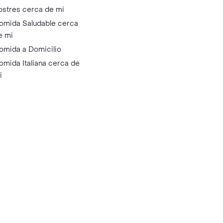
ostres cerca de mi
omida Saludable cerca
e mi
omida a Domicilio
omida Italiana cerca de
i