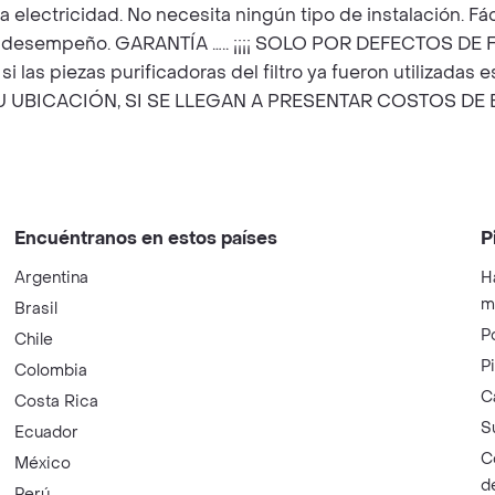
ctricidad. No necesita ningún tipo de instalación. Fáci
ad y desempeño. GARANTÍA ….. ¡¡¡¡ SOLO POR DEFECTOS DE F
i las piezas purificadoras del filtro ya fueron utilizada
 UBICACIÓN, SI SE LLEGAN A PRESENTAR COSTOS DE 
Encuéntranos en estos países
P
Argentina
H
m
Brasil
P
Chile
P
Colombia
C
Costa Rica
S
Ecuador
C
México
d
Perú