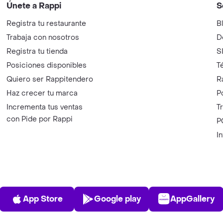
Únete a Rappi
S
Registra tu restaurante
B
Trabaja con nosotros
D
Registra tu tienda
S
Posiciones disponibles
T
Quiero ser Rappitendero
R
Haz crecer tu marca
P
Incrementa tus ventas
T
con Pide por Rappi
P
I
App Store
Play Store
AppGalle
App Store
Google play
AppGallery