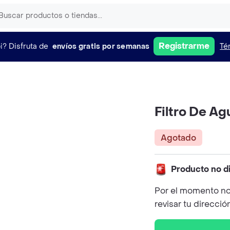
Registrarme
i?
Disfruta de
envíos gratis por semanas
Té
Filtro De Ag
Agotado
Producto no d
Por el momento no
revisar tu direcció