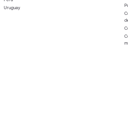
P
Uruguay
C
d
C
C
m