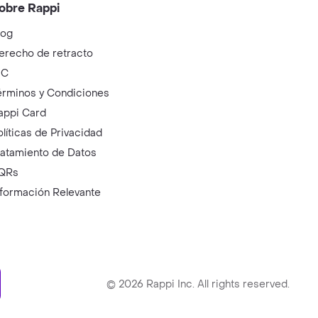
obre Rappi
log
erecho de retracto
IC
érminos y Condiciones
appi Card
olíticas de Privacidad
ratamiento de Datos
QRs
nformación Relevante
ry
©
2026
Rappi Inc. All rights reserved.