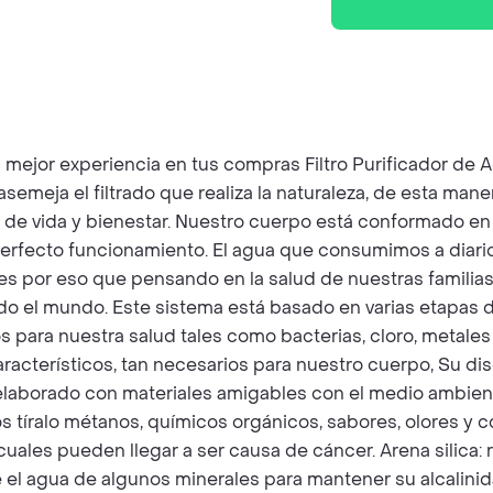
or experiencia en tus compras Filtro Purificador de Agu
asemeja el filtrado que realiza la naturaleza, de esta man
 de vida y bienestar. Nuestro cuerpo está conformado en 
perfecto funcionamiento. El agua que consumimos a diario
es por eso que pensando en la salud de nuestras famili
ado el mundo. Este sistema está basado en varias etapas 
 para nuestra salud tales como bacterias, cloro, metale
acterísticos, tan necesarios para nuestro cuerpo, Su diseñ
 elaborado con materiales amigables con el medio ambiente
os tíralo métanos, químicos orgánicos, sabores, olores y
cuales pueden llegar a ser causa de cáncer. Arena silic
el agua de algunos minerales para mantener su alcalinida