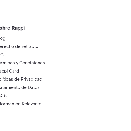
obre Rappi
log
erecho de retracto
IC
érminos y Condiciones
appi Card
olíticas de Privacidad
ratamiento de Datos
QRs
nformación Relevante