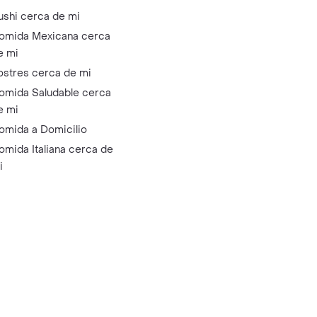
ushi cerca de mi
omida Mexicana cerca
e mi
ostres cerca de mi
omida Saludable cerca
e mi
omida a Domicilio
omida Italiana cerca de
i