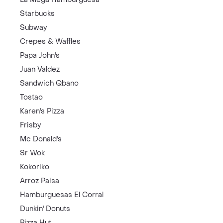
Starbucks
Subway
Crepes & Waffles
Papa John's
Juan Valdez
Sandwich Qbano
Tostao
Karen's Pizza
Frisby
Mc Donald's
Sr Wok
Kokoriko
Arroz Paisa
Hamburguesas El Corral
Dunkin' Donuts
Pizza Hut