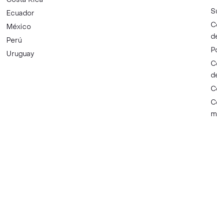
S
Ecuador
C
México
d
Perú
P
Uruguay
C
d
C
C
m