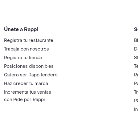
Únete a Rappi
S
Registra tu restaurante
B
Trabaja con nosotros
D
Registra tu tienda
S
Posiciones disponibles
T
Quiero ser Rappitendero
R
Haz crecer tu marca
P
Incrementa tus ventas
T
con Pide por Rappi
P
I