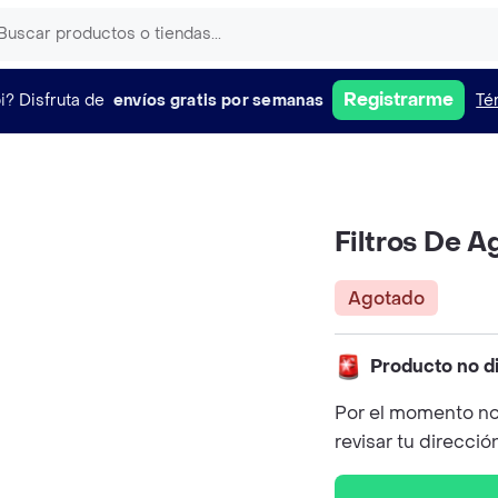
Registrarme
i?
Disfruta de
envíos gratis por semanas
Té
Filtros De A
Agotado
Producto no d
Por el momento no
revisar tu direcció