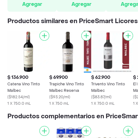
Agregar
Agregar
Agrega
Productos similares en PriceSmart Licores
$ 136.900
$ 69.900
$ 62.900
$ 
Catena Vino Tinto
Trapiche Vino Tinto
Trivento Vino Tinto
El
Malbec
Malbec Reserva
Malbec
Ma
(
$182.54/ml
)
(
$93.20/ml
)
(
$83.87/ml
)
(
$
1 X 750.0 mL
1 X 750 mL
1 X 750.0 mL
1 
Productos complementarios en PriceSmart