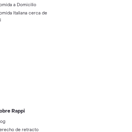
omida a Domicilio
omida Italiana cerca de
i
obre Rappi
log
erecho de retracto