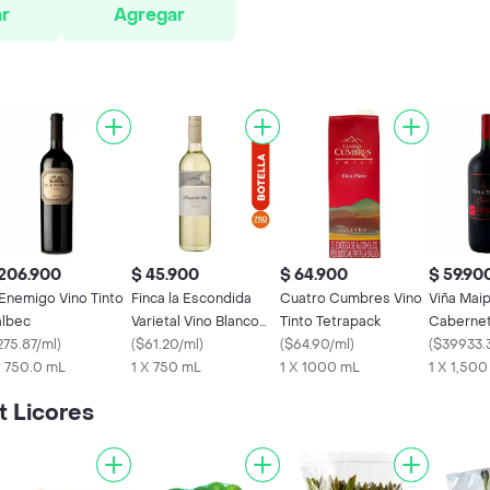
r
Agregar
206.900
$ 45.900
$ 64.900
$ 59.90
 Enemigo Vino Tinto
Finca la Escondida
Cuatro Cumbres Vino
Viña Maip
lbec
Varietal Vino Blanco
Tinto Tetrapack
Cabernet
275.87/ml
)
Torrontés
(
$61.20/ml
)
(
$64.90/ml
)
(
$39933.
X 750.0 mL
1 X 750 mL
1 X 1000 mL
1 X 1,50
 Licores