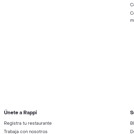
C
C
m
Únete a Rappi
S
Registra tu restaurante
B
Trabaja con nosotros
D