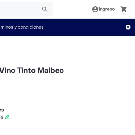
Ingreso
rminos y condiciones
 Vino Tinto Malbec
es
tá