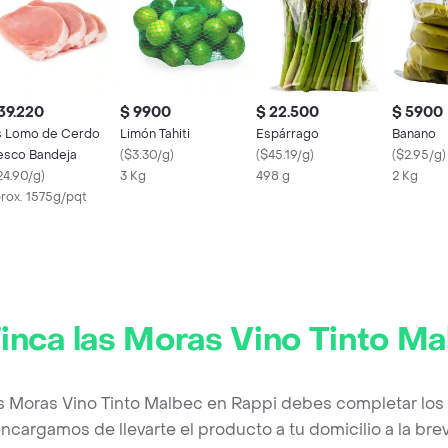
39.220
$ 9900
$ 22.500
$ 5900
 Lomo de Cerdo
Limón Tahiti
Espárrago
Banano
esco Bandeja
(
$3.30/g
)
(
$45.19/g
)
(
$2.95/g
)
24.90/g
)
3 Kg
498 g
2 Kg
rox. 1575g/pqt
inca las Moras Vino Tinto M
as Moras Vino Tinto Malbec en Rappi debes completar los
ncargamos de llevarte el producto a tu domicilio a la br