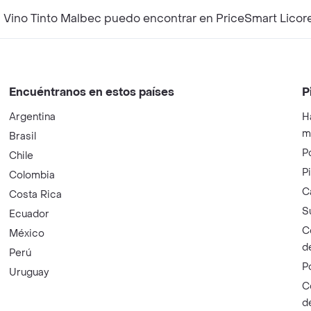
¿Qué productos complementarios a Finca las Moras Vino Tinto Malbec puedo encontrar en PriceSmart 
Encuéntranos en estos países
P
Argentina
H
m
Brasil
P
Chile
P
Colombia
C
Costa Rica
S
Ecuador
C
México
d
Perú
P
Uruguay
C
d