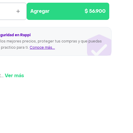
Agregar
$ 56.900
eguridad en Rappi
los mejores precios, proteger tus compras y que puedas
 practico para ti.
Conoce más...
t
...
Ver más