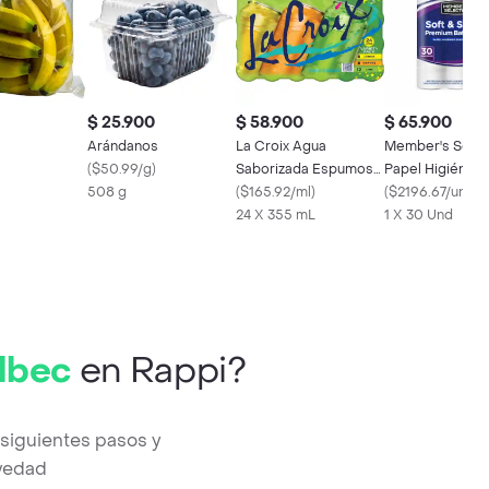
$ 25.900
$ 58.900
$ 65.900
Arándanos
La Croix Agua
Member's Selec
(
$50.99/g
)
Saborizada Espumosa
Papel Higiénico 
508 g
con Gas Sabores
(
$165.92/ml
)
Hoja Soft & Str
(
$2196.67/und
)
Surtidos
24 X 355 mL
1 X 30 Und
albec
en Rappi?
 siguientes pasos y
evedad