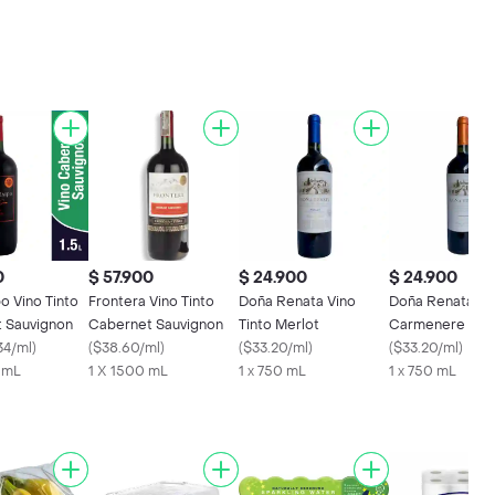
0
$ 57.900
$ 24.900
$ 24.900
o Vino Tinto
Frontera Vino Tinto
Doña Renata Vino
Doña Renata Vi
 Sauvignon
Cabernet Sauvignon
Tinto Merlot
Carmenere
34/ml
)
(
$38.60/ml
)
(
$33.20/ml
)
(
$33.20/ml
)
0 mL
1 X 1500 mL
1 x 750 mL
1 x 750 mL