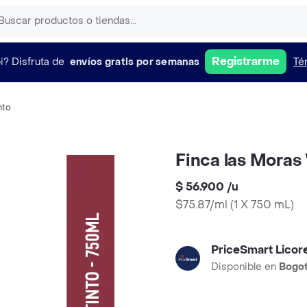
Registrarme
i?
Disfruta de
envíos gratis por semanas
Té
nto
Finca las Moras
$ 56.900
/
u
$75.87/ml
(
1 X 750 mL
)
PriceSmart Licor
Disponible en
Bogo