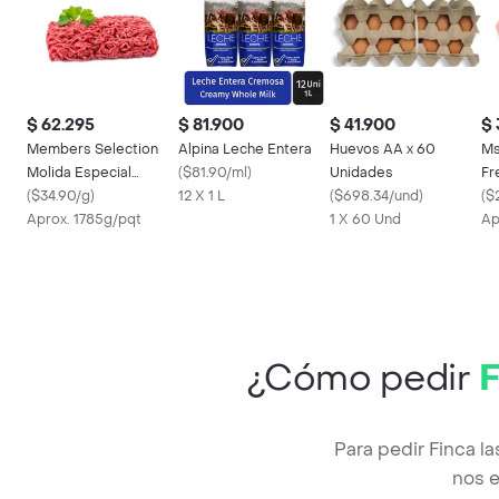
$ 62.295
$ 81.900
$ 41.900
$ 
Members Selection
Alpina Leche Entera
Huevos AA x 60
Ms
Molida Especial
(
$81.90/ml
)
Unidades
Fr
Fresca
(
$34.90/g
)
12 X 1 L
(
$698.34/und
)
(
$
Aprox. 1785g/pqt
1 X 60 Und
Ap
¿Cómo pedir
F
Para pedir Finca l
nos e