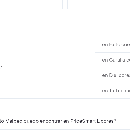
en Éxito cu
en Carulla 
?
en Dislicore
en Turbo cu
¿Qué productos similares a Finca las Moras Vino Tinto Malbec puedo encontrar en PriceSmart Licores?