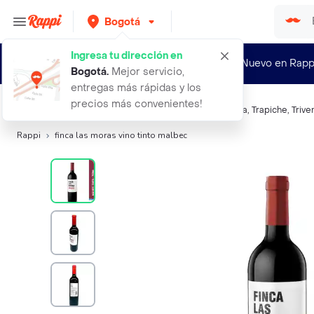
Bogotá
Ingresa tu dirección en
¿Nuevo en Rapp
Bogotá
.
Mejor servicio,
entregas más rápidas y los
precios más convenientes!
Búsquedas relacionadas:
Vino tinto
,
Las Moras
,
Catena
,
Trapiche
,
Trive
Rappi
finca las moras vino tinto malbec