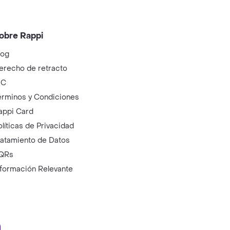
obre Rappi
log
erecho de retracto
IC
érminos y Condiciones
appi Card
olíticas de Privacidad
ratamiento de Datos
QRs
nformación Relevante
ry