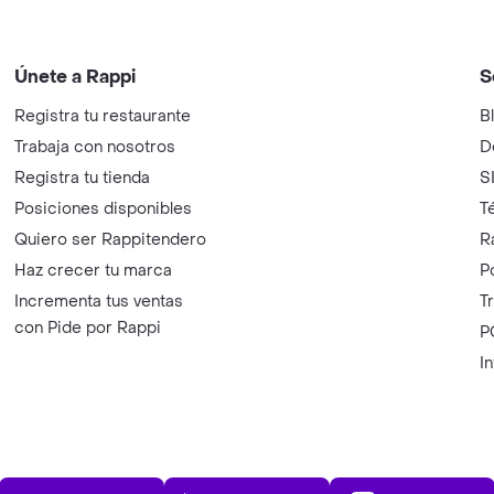
Únete a Rappi
S
Registra tu restaurante
B
Trabaja con nosotros
D
Registra tu tienda
S
Posiciones disponibles
T
Quiero ser Rappitendero
R
Haz crecer tu marca
P
Incrementa tus ventas
T
con Pide por Rappi
P
I
App Store
Play Store
AppGalle