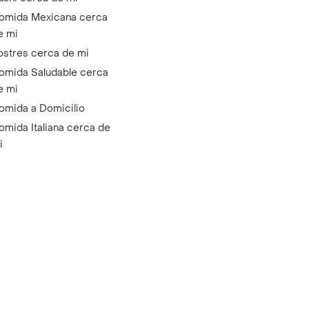
omida Mexicana cerca
e mi
ostres cerca de mi
omida Saludable cerca
e mi
omida a Domicilio
omida Italiana cerca de
i