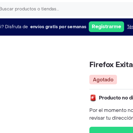
Registrarme
i?
Disfruta de
envíos gratis por semanas
Té
Firefox Exit
Agotado
Producto no d
Por el momento no
revisar tu direcció