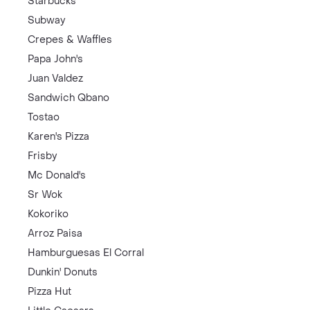
Starbucks
Subway
Crepes & Waffles
Papa John's
Juan Valdez
Sandwich Qbano
Tostao
Karen's Pizza
Frisby
Mc Donald's
Sr Wok
Kokoriko
Arroz Paisa
Hamburguesas El Corral
Dunkin' Donuts
Pizza Hut