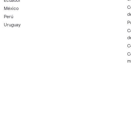
Ecuador
C
México
d
Perú
P
Uruguay
C
d
C
C
m